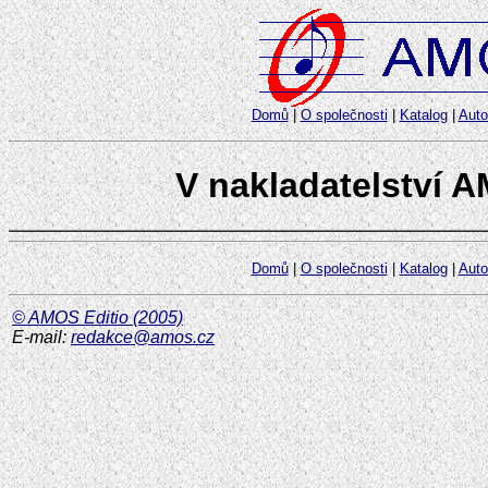
Domů
|
O společnosti
|
Katalog
|
Auto
V nakladatelství 
Domů
|
O společnosti
|
Katalog
|
Auto
© AMOS Editio (2005)
E-mail:
redakce@amos.cz