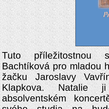
Tuto příležitostnou 
Bachtíková pro mladou h
žačku Jaroslavy Vav
Klapkova. Natalie 
absolventském koncert
svého studia na hude